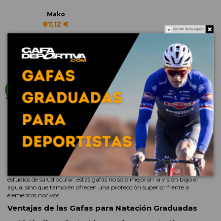
Mako
87,12 €
Do not show again.
Descubre la Importancia de las Gafas de Natación
Graduadas para Deportes Acuáticos
Si tienes un error refractivo y usas gafas graduadas en tu vida cotidiana,
es crucial considerar llevarlas también cuando practicas deportes como la
natación. En gafadeportiva.com, ofrecemos una amplia gama de
gafas
de natación graduadas
y
gafas para natación
, adaptadas tanto
para niños como para adultos.
¿Por Qué Elegir Gafas de Natación Graduadas?
Para aquellos con deficiencias visuales como miopía, hipermetropía o
astigmatismo, las lentillas pueden parecer la única opción para practicar
deportes acuáticos. Sin embargo, las
gafas de natación graduadas
son una solución efectiva que elimina este obstáculo visual. Según
estudios de salud ocular, estas gafas no solo mejoran la visión bajo el
agua, sino que también ofrecen una protección superior frente a
elementos nocivos.
Ventajas de las Gafas para Natación Graduadas