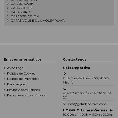
GAFAS RUGBY
GAFAS TENIS
GAFAS TIRO
GAFAS TRIATLON
GAFAS VOLEIBOL & VOLEY PLAYA
Enlaces informativos
Contáctenos
Aviso Legal
Gafa Deportiva
Política de Cookies
C. de José del Hierro, 50, 28027
Política de Privacidad
Madrid
Pago seguro
Envíos y devoluciones
+34 913 67 03 51 / +34 630 57 64
Deporte seguro y cómodo
20
info@gafadeportiva.com
HORARIO:
Lunes-Viernes:
de
10.00h a 14.00h y
17.00h a 20.00h
.