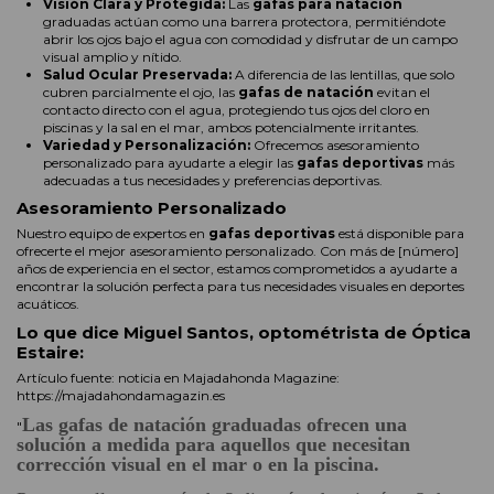
Visión Clara y Protegida:
Las
gafas para natación
graduadas actúan como una barrera protectora, permitiéndote
abrir los ojos bajo el agua con comodidad y disfrutar de un campo
visual amplio y nítido.
Salud Ocular Preservada:
A diferencia de las lentillas, que solo
cubren parcialmente el ojo, las
gafas de natación
evitan el
contacto directo con el agua, protegiendo tus ojos del cloro en
piscinas y la sal en el mar, ambos potencialmente irritantes.
Variedad y Personalización:
Ofrecemos asesoramiento
personalizado para ayudarte a elegir las
gafas deportivas
más
adecuadas a tus necesidades y preferencias deportivas.
Asesoramiento Personalizado
Nuestro equipo de expertos en
gafas deportivas
está disponible para
ofrecerte el mejor asesoramiento personalizado. Con más de [número]
años de experiencia en el sector, estamos comprometidos a ayudarte a
encontrar la solución perfecta para tus necesidades visuales en deportes
acuáticos.
Lo que dice Miguel Santos, optométrista de Óptica
Estaire:
Artículo fuente: noticia en Majadahonda Magazine:
https://majadahondamagazin.es
Las gafas de natación graduadas ofrecen una
"
solución a medida para aquellos que necesitan
corrección visual en el mar o en la piscina.