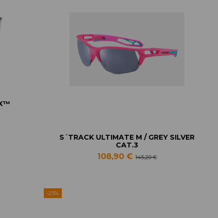
tX™
S´TRACK ULTIMATE M / GREY SILVER
CAT.3
108,90 €
145,20 €
-25%