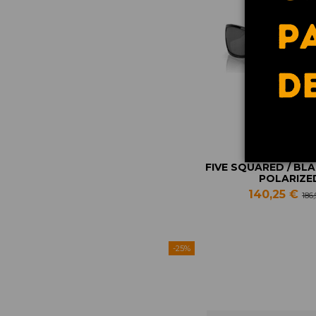
FIVE SQUARED / BLA
POLARIZE
140,25 €
186
-25%