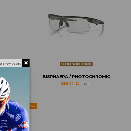
ot show again.
Fuera de stock
BISPHAERA / PHOTOCHROMIC
188,11 €
250,81 €
-25%