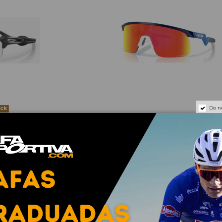
Do n
ock
HOTOCHROMIC
RESISTOR / PRIZM RUBY
88,28 €
,00 €
117,71 €
-25%