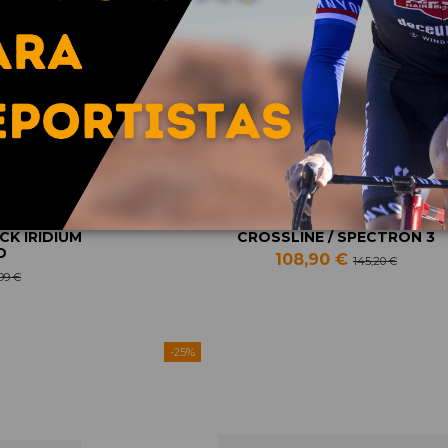
CK IRIDIUM
CROSSLINE / SPECTRON 3
D
108,90 €
145,20 €
,99 €
-25%