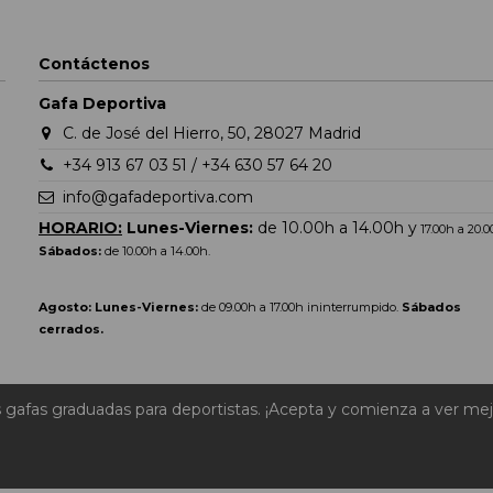
Contáctenos
Gafa Deportiva
C. de José del Hierro, 50, 28027 Madrid
+34 913 67 03 51 / +34 630 57 64 20
info@gafadeportiva.com
HORARIO:
Lunes-Viernes:
de 10.00h a 14.00h y
17.00h a 20.
Sábados:
de 10.00h a 14.00h.
Agosto: Lunes-Viernes:
de 09.00h a 17.00h ininterrumpido.
Sábados
cerrados.
s gafas graduadas para deportistas. ¡Acepta y comienza a ver mej
yright 2023 - Gafadeportiva.com |
Diseño web por Apricot Marke