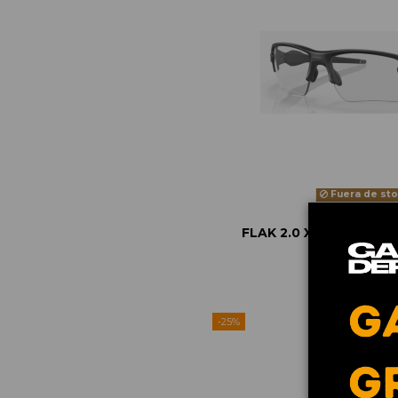
Fuera de st
FLAK 2.0 XL STEEL/P
188,25 €
251
-25%