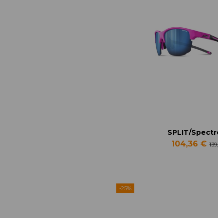
SPLIT/Spectr
104,36 €
139
-25%