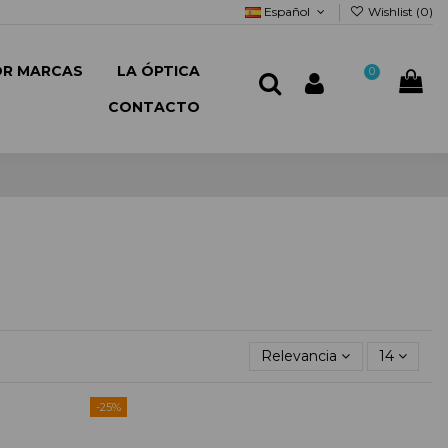
Español
Wishlist (
0
)
OR MARCAS
LA ÓPTICA
0
CONTACTO
Relevancia
14
-25%