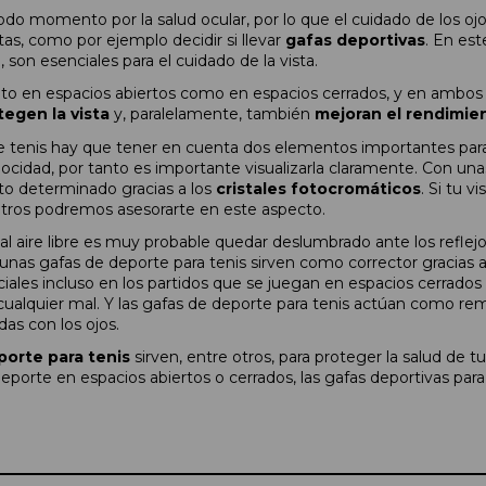
do momento por la salud ocular, por lo que el cuidado de los ojo
as, como por ejemplo decidir si llevar
gafas deportivas
. En est
, son esenciales para el cuidado de la vista.
anto en espacios abiertos como en espacios cerrados, y en ambos
tegen la vista
y, paralelamente, también
mejoran el rendimie
 tenis hay que tener en cuenta dos elementos importantes para la
cidad, por tanto es importante visualizarla claramente. Con un
to determinado gracias a los
cristales fotocromáticos
. Si tu 
otros podremos asesorarte en este aspecto.
al aire libre es muy probable quedar deslumbrado ante los reflej
unas gafas de deporte para tenis sirven como corrector gracias a 
les incluso en los partidos que se juegan en espacios cerrados po
 cualquier mal. Y las gafas de deporte para tenis actúan como re
as con los ojos.
porte para tenis
sirven, entre otros, para proteger la salud de t
eporte en espacios abiertos o cerrados, las gafas deportivas para