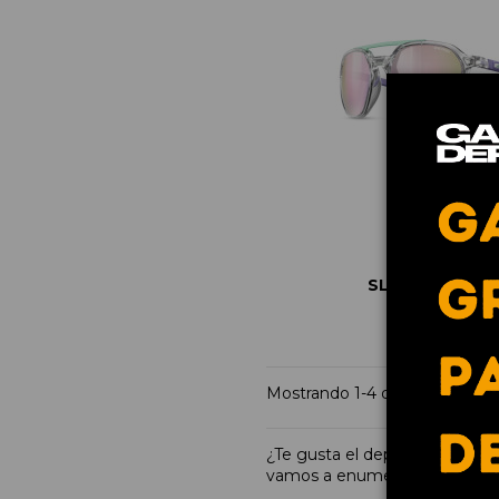
SLACK / SPECT
63,53 €
84,7
Mostrando 1-4 de 4 artículo(s)
¿Te gusta el deporte y sueles
vamos a enumerarte algunos fa