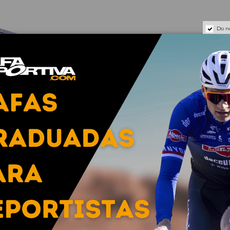
Do n
RON 3
0 €
 salir a correr a menudo? En ese caso, seguro que necesitas una
ctores importantes que debes tener en cuenta a la hora de eleg