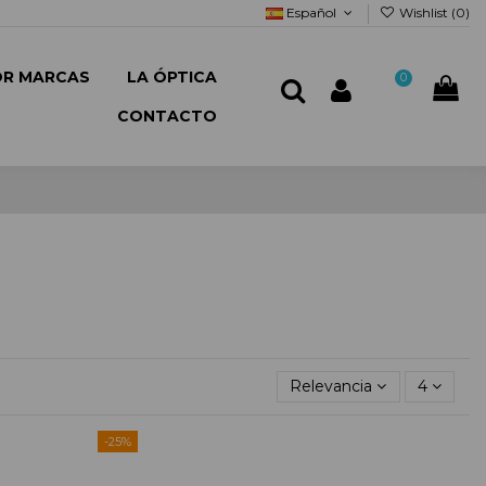
Español
Wishlist (
0
)
OR MARCAS
LA ÓPTICA
0
CONTACTO
Relevancia
4
-25%