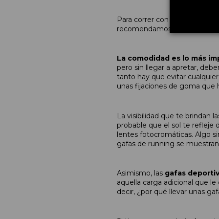
Para correr con seguridad de 
recomendamos una gafa ligera,
La comodidad es lo más im
pero sin llegar a apretar, de
tanto hay que evitar cualquier
unas fijaciones de goma que 
La visibilidad que te brindan l
probable que el sol te refleje
lentes fotocromáticas. Algo sim
gafas de running se muestran 
Asimismo, las
gafas deporti
aquella carga adicional que l
decir, ¿por qué llevar unas g