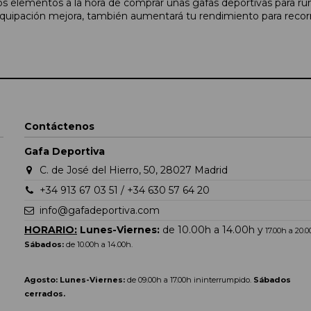
os elementos a la hora de comprar unas gafas deportivas para r
u equipación mejora, también aumentará tu rendimiento para reco
Contáctenos
Gafa Deportiva
C. de José del Hierro, 50, 28027 Madrid
+34 913 67 03 51 / +34 630 57 64 20
info@gafadeportiva.com
HORARIO:
Lunes-Viernes:
de 10.00h a 14.00h y
17.00h a 20.
Sábados:
de 10.00h a 14.00h.
Agosto: Lunes-Viernes:
de 09.00h a 17.00h ininterrumpido.
Sábados
cerrados.