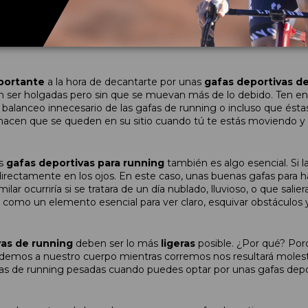
día o de noche, un dia soleado o nublado, salvando los obstácul
 cómoda y ajustable a nuestras características faciales con lent
portante
a la hora de decantarte por unas
gafas deportivas d
ben ser holgadas pero sin que se muevan más de lo debido. Ten 
 balanceo innecesario de las gafas de running o incluso que éstas
hacen que se queden en su sitio cuando tú te estás moviendo y
as
gafas deportivas para running
también es algo esencial. Si 
 directamente en los ojos. En este caso, unas buenas gafas para h
ilar ocurriría si se tratara de un día nublado, lluvioso, o que salie
como un elemento esencial para ver claro, esquivar obstáculos y
vas de running
deben ser lo más
ligeras
posible. ¿Por qué? Por
e demos a nuestro cuerpo mientras corremos nos resultará moles
afas de running pesadas cuando puedes optar por unas gafas depo