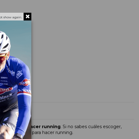
ot show again.
s
gafas para hacer running
. Si no sabes cuáles escoger,
ir unas gafas para hacer running.