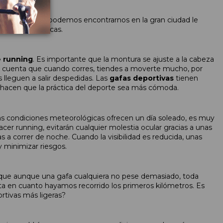
os que cada día podemos encontrarnos en la gran ciudad le
es fotocromáticas.
e running
. Es importante que la montura se ajuste a la cabeza
en cuenta que cuando corres, tiendes a moverte mucho, por
 lleguen a salir despedidas. Las
gafas deportivas
tienen
 hacen que la práctica del deporte sea más cómoda.
las condiciones meteorológicas ofrecen un día soleado, es muy
acer running, evitarán cualquier molestia ocular gracias a unas
ras a correr de noche. Cuando la visibilidad es reducida, unas
 minimizar riesgos.
que aunque una gafa cualquiera no pese demasiado, toda
ta en cuanto hayamos recorrido los primeros kilómetros. Es
rtivas más ligeras?