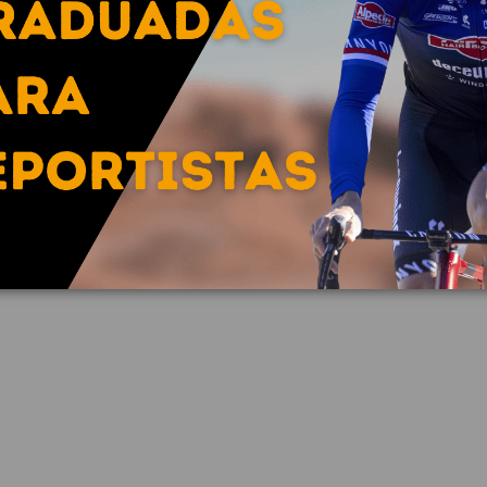
rillas o cinta, ya que se incluyen ambas en el set.
las, minibanda de ajuste, banda de sujección, gel anti-vaho, gam