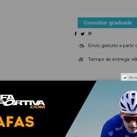
Consultar graduada
Envío gratuito a partir
Tiempo de entrega: 48
Do n
o rendimineto, proporciona la máxima resistencia, protección ant
re de aro, el montaje de las lentes resulta muy sencillo, al ti