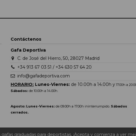
Contáctenos
Gafa Deportiva
C. de José del Hierro, 50, 28027 Madrid
+34 913 67 03 51 / +34 630 57 64 20
info@gafadeportiva.com
HORARIO:
Lunes-Viernes:
de 10.00h a 14.00h y
17.00h a 20.
Sábados:
de 10.00h a 14.00h.
Agosto: Lunes-Viernes:
de 09.00h a 17.00h ininterrumpido.
Sábados
cerrados.
s gafas graduadas para deportistas. ¡Acepta y comienza a ver mej