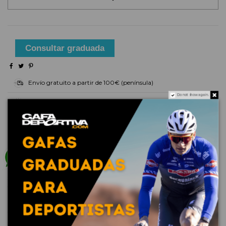
Consultar graduada
Envío gratuito a partir de 100€ (península)
Do not show again.
Tiempo de entrega: 48 horas en productos de stock
Descripción
La Julbo SLACK es lo suficientemente atrevida, descarada y
versátil para adaptarse a cualquier situación. Ligera y
supercómoda de llevar, con un diseño de montura de doble puente
que presenta un estilo audaz y una fiabilidad de lo más robusta.
Disponible en tres opciones de lentes distintas, como la lente
polarizada Spectron HD de alta resolución, que amplifica los
detalles, intensifica el contraste y el color y reduce la fatiga ocular
para ofrecer confort durante todo el día. También disponible con