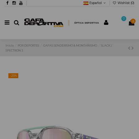
Español
Wishlist (
0
)
0
0
Inicio
POR DEPORTES
GAFAS SENDERISMO & MONTAÑISMO
SLACK /
SPECTRON 3
-25%