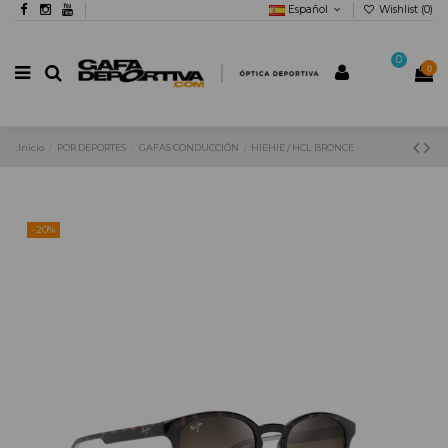
Español
Wishlist (
0
)
0
0
Inicio
POR DEPORTES
GAFAS CONDUCCIÓN
HIEHIE / HCL BRONCE
-20%