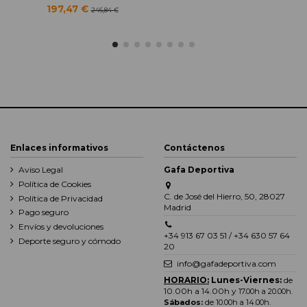
197,47 €
246,84 €
Enlaces informativos
Contáctenos
Aviso Legal
Gafa Deportiva
Política de Cookies
C. de José del Hierro, 50, 28027
Política de Privacidad
Madrid
Pago seguro
Envíos y devoluciones
+34 913 67 03 51 / +34 630 57 64
Deporte seguro y cómodo
20
info@gafadeportiva.com
HORARIO:
Lunes-Viernes:
de
10.00h a 14.00h y
17.00h a 20.00h
.
Sábados:
de 10.00h a 14.00h.