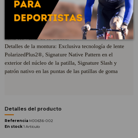
Hiehie es la clásica redonda en la que confiar al aire
libre. Diseñadas con SuperThin Glass, vea el mundo
bajo una nueva luz, desde los picos de las montañas
hasta los valles de la ciudad.
Detalles de la montura: Exclusiva tecnología de lente
PolarizedPlus2®, Signature Native Pattern en el
exterior del núcleo de la patilla, Signature Slash y
patrón nativo en las puntas de las patillas de goma
Detalles del producto
Referencia
MJ0636-002
En stock
1 Artículo