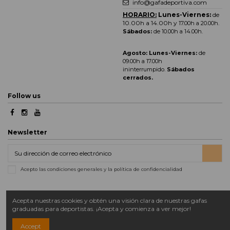
info@gafadeportiva.com
HORARIO:
Lunes-Viernes:
de
10.00h a 14.00h y
17.00h a 20.00h
.
Sábados:
de 10.00h a 14.00h.
Agosto: Lunes-Viernes:
de
09.00h a 17.00h
ininterrumpido.
Sábados
cerrados.
Follow us
Newsletter
Acepto las condiciones generales y la política de confidencialidad
Acepta nuestras cookies y obtén una visión clara de nuestras gafas
graduadas para deportistas. ¡Acepta y comienza a ver mejor!
Accept
Copyright 2023 - Gafadeportiva.com |
Diseño web por Apricot