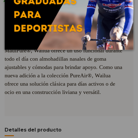
El nombre de la ciudad costera del este de Kauai,
Wailua se traduce como "dos aguas". Este estilo está
diseñado para incitar su sentido de la aventura.
Combinando una montura de nailon y lentes
MauiPure®, Wailua ofrece un uso funcional durante
todo el día con almohadillas nasales de goma
ajustables y cómodas para brindar apoyo. Como una
nueva adición a la colección PureAir®, Wailua
ofrece una solución clásica para días activos o de
ocio en una construcción liviana y versátil.
Detalles del producto