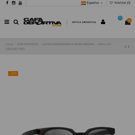
Español
Wishlist (
0
)
0
0
Inicio
POR DEPORTES
GAFAS SENDERISMO & MONTAÑISMO
WAILUA/
GRIS NEUTRO
-20%