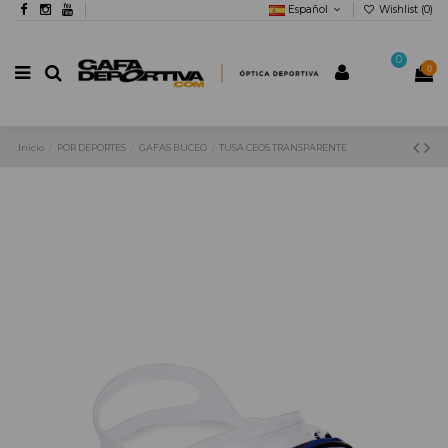
Español
Wishlist (
0
)
0
0
Inicio
POR DEPORTES
GAFAS BUCEO
TUSA CEOS TRANSPARENTE