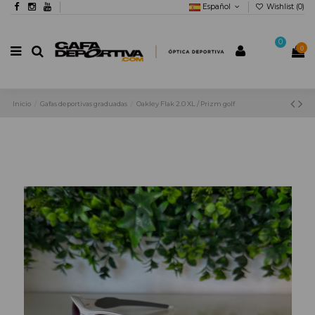
Español
Wishlist (
0
)
0
0
Inicio
Gafas deportivas graduadas
Oakley Flak 2.0 XL / Prizm golf