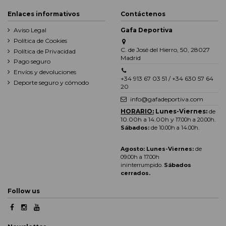
Enlaces informativos
Contáctenos
Aviso Legal
Gafa Deportiva
Política de Cookies
C. de José del Hierro, 50, 28027
Política de Privacidad
Madrid
Pago seguro
Envíos y devoluciones
+34 913 67 03 51 / +34 630 57 64
Deporte seguro y cómodo
20
info@gafadeportiva.com
HORARIO:
Lunes-Viernes:
de
10.00h a 14.00h y
17.00h a 20.00h
.
Sábados:
de 10.00h a 14.00h.
Agosto: Lunes-Viernes:
de
09.00h a 17.00h
ininterrumpido.
Sábados
cerrados.
Follow us