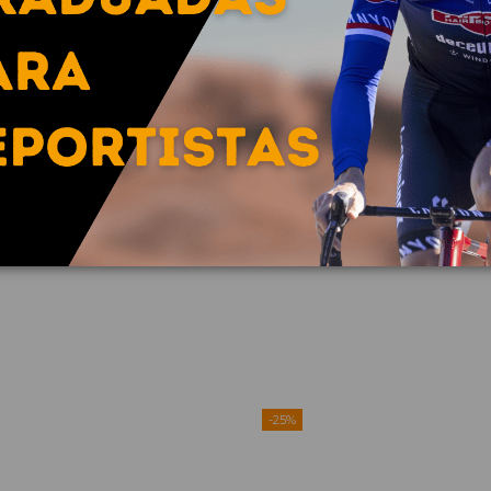
 graduadas Oakley Authentic que vienen con el logotipo
Oakley.
-25%