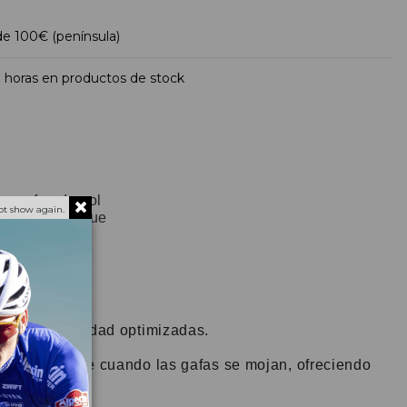
 de 100€ (península)
 horas en productos de stock
as gafas de sol
ot show again.
ra versátil que
cada con el
e Unobtanium®
tecnología de
certe
n y comodidad optimizadas.
tideslizante cuando las gafas se mojan, ofreciendo
etalle.