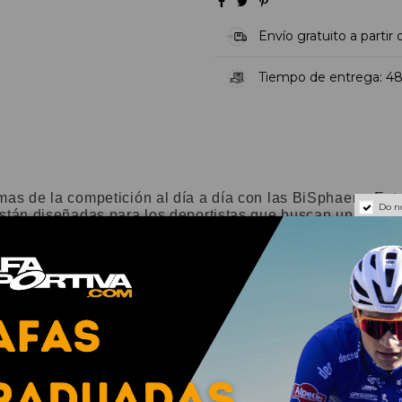
Envío gratuito a partir
Tiempo de entrega: 48
mas de la competición al día a día con las BiSphaera. Est
Do n
están diseñadas para los deportistas que buscan una montu
s ventajas necesarias para el deporte y la vida. Está fabri
 O Matter™ e incorpora plaquetas nasales y terminales d
cómodo y un agarre antideslizante. Están disponibles con 
 opciones de lentes graduadas Oakley Authentic para ofre
joradas.
TIVAS: Diseño moderno de lentes dobles con sujeció
aporta comodidad durante todo el día.
 terminales de Unobtainium® proporcionan un agarre an
ra el color y el contraste para ver con mayor nivel de d