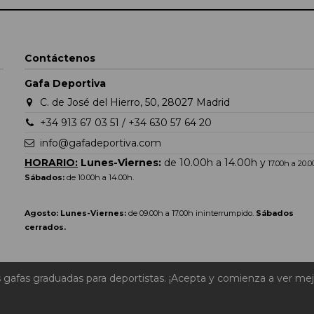
Contáctenos
Gafa Deportiva
C. de José del Hierro, 50, 28027 Madrid
+34 913 67 03 51 / +34 630 57 64 20
info@gafadeportiva.com
HORARIO:
Lunes-Viernes:
de 10.00h a 14.00h y
17.00h a 20.
Sábados:
de 10.00h a 14.00h.
Agosto: Lunes-Viernes:
de 09.00h a 17.00h ininterrumpido.
Sábados
cerrados.
s gafas graduadas para deportistas. ¡Acepta y comienza a ver mej