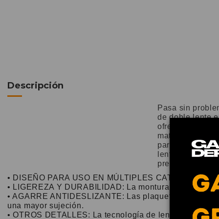
Descripción
Pasa sin proble
de doble lente 
ofrezca todas la
material ligero
para un ajuste 
lentes Prizm™ y
prestaciones me
• DISEÑO PARA USO EN MÚLTIPLES CATEGORÍAS DEPOR
• LIGEREZA Y DURABILIDAD: La montura de O Matter™ 
• AGARRE ANTIDESLIZANTE: Las plaquetas nasales y los
una mayor sujeción.
• OTROS DETALLES: La tecnología de lentes Prizm™ mejo