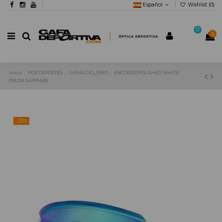
Español
Wishlist (
0
)
0
0
Inicio
POR DEPORTES
GAFAS CICLISMO
ENCODER POLISHED WHITE/
PRIZM SAPPHIRE
-25%