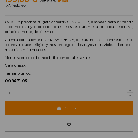
258,50 €
-25%
IVA incluido
OAKLEY presenta su gafa deportiva ENCODER, diseñada para brindarte
la comodidad y protección que necesitas durante la práctica deportiva,
principalmente, de ciclismo.
Cuenta con la lente PRIZM SAPPHIRE, que aumenta el contraste de los
colores, reduce reflejos y nos protege de los rayos ultravioleta. Lente de
material anti-impactos.
Montura en color blanco brillo con detalles azules.
Gafa unisex.
Tamaño único.
OO9471-05
Comprar