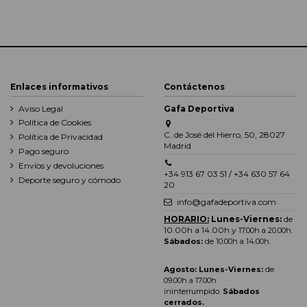
Enlaces informativos
Contáctenos
Aviso Legal
Gafa Deportiva
Política de Cookies
C. de José del Hierro, 50, 28027
Política de Privacidad
Madrid
Pago seguro
Envíos y devoluciones
+34 913 67 03 51 / +34 630 57 64
Deporte seguro y cómodo
20
info@gafadeportiva.com
HORARIO:
Lunes-Viernes:
de
10.00h a 14.00h y
17.00h a 20.00h
.
Sábados:
de 10.00h a 14.00h.
Agosto: Lunes-Viernes:
de
09.00h a 17.00h
ininterrumpido.
Sábados
cerrados.