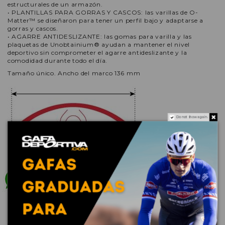
estructurales de un armazón.
• PLANTILLAS PARA GORRAS Y CASCOS: las varillas de O-
Matter™ se diseñaron para tener un perfil bajo y adaptarse a
gorras y cascos.
• AGARRE ANTIDESLIZANTE: las gomas para varilla y las
plaquetas de Unobtainium® ayudan a mantener el nivel
deportivo sin comprometer el agarre antideslizante y la
comodidad durante todo el día.
Tamaño único. Ancho del marco 136 mm
Do not show again.
CARACTERÍSTICAS DE LA LENTE
PROTECCIÓN CONTRA IMPACTOS
Las lentes Oakley están diseñadas y probadas bajo condiciones extremas
de masa alta y alta velocidad para garantizar una protección sin