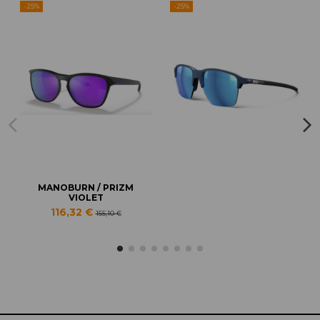
-25%
-25%
MANOBURN / PRIZM
VIOLET
116,32 €
155,10 €