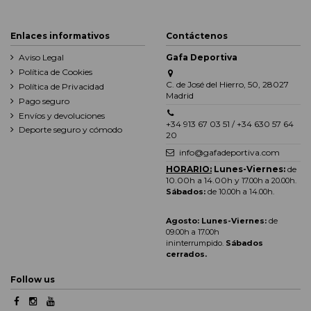
Enlaces informativos
Contáctenos
Aviso Legal
Gafa Deportiva
Política de Cookies
C. de José del Hierro, 50, 28027
Política de Privacidad
Madrid
Pago seguro
Envíos y devoluciones
+34 913 67 03 51 / +34 630 57 64
Deporte seguro y cómodo
20
info@gafadeportiva.com
HORARIO:
Lunes-Viernes:
de
10.00h a 14.00h y
17.00h a 20.00h
.
Sábados:
de 10.00h a 14.00h.
Agosto: Lunes-Viernes:
de
09.00h a 17.00h
ininterrumpido.
Sábados
cerrados.
Follow us