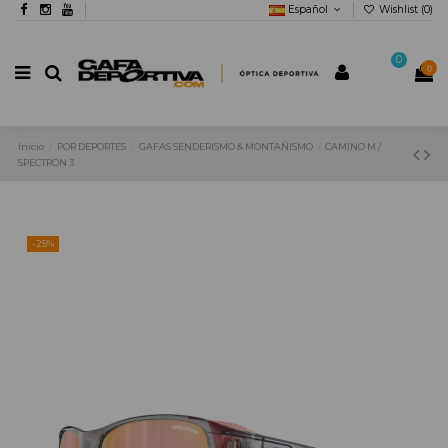
Español
Wishlist (
0
)
0
0
Inicio
POR DEPORTES
GAFAS SENDERISMO & MONTAÑISMO
CAMINO M /
SPECTRON 3
-25%