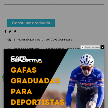
Consultar graduada
Envío gratuito a partir de 100€ (península)
Do not show again.
Tiempo de entrega: 48 horas en productos de stock
Descripción
¿Dejarse llevar por los pasos y la mirada, caminar hacia Santiago
de Compostela, tras la leyenda de Stevenson, o alrededor del
Mont-Blanc? Los grandes recorridos, un placer libre y lento
donde la observación y el descubrimiento ocupan un lugar
importante. Julbo inventa para los adeptos al trekking la
herramienta esencial, ligera y funcional. Ultracubriente, equipada
con lentes protectoras REACTIV Photochromic o SPECTRON,
CAMINO M garantiza una protección impecable para llegar hasta