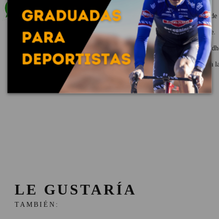
nuevos horizontes a gran altitud.
Varillas Curvadas
: Perfil ergonómico para una buena sujeción de l
Grip Nose
: Inserción flexible antigolpes que se adhiere al puente.
Varillas Grip Tech
: Material soft exclusivo en las varillas, antiad
Protecciones Laterales Extraíbles
: Protecciones laterales contra l
LE GUSTARÍA
TAMBIÉN: