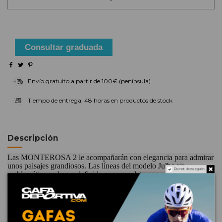
Consultar graduada
Envío gratuito a partir de 100€ (península)
Tiempo de entrega: 48 horas en productos de stock
Descripción
Las MONTEROSA 2 le acompañarán con elegancia para admirar
unos paisajes grandiosos. Las líneas del modelo Julbo ya
Do not show again.
emblemático se han redefinido por completo con un estilo más
moderno que acentúa su deportividad y su dinamismo. En cuanto
a confort, cuentan con las nuevas varillas Grip Tech y un puente
antideslizante que las convierten en una referencia para la
montaña. Y puedes confiar en todo momento en la protección que
proporciona su diseño y los protectores extraíbles para descubrir