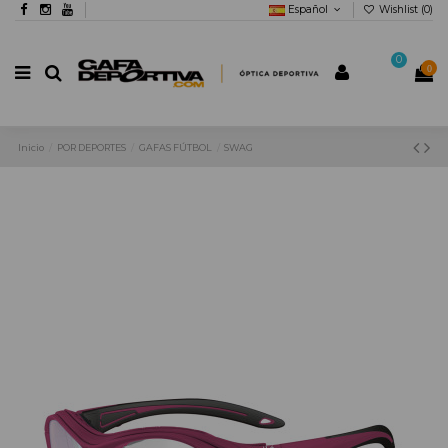
Español
Wishlist (
0
)
0
0
Inicio
POR DEPORTES
GAFAS FÚTBOL
SWAG