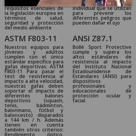
producto cumple con los
protección ocular
requisitos esenciales de
individual que se utilizan
la legislación europea en
para prevenir los
términos de salud,
diferentes peligros que
seguridad y protección
pueden dañar el ojo
del medio ambiente
ASTM F803-11
ANSI Z87.1
Nuestros equipos para
Bollé Sport Protective
jóvenes y adultos
cumple y supera los
cumplen con el único
altos estándares de
estándar específico para
resistencia al impacto
gafas deportivas: ASTM
del Instituto Nacional
F803-11 Para pasar el
Estadounidense de
test de resistencia al
Estándares (ANSI) para
impacto a alta velocidad,
dispositivos
nuestras gafas deben
profesionales y
soportar el impacto de
educacionales de
diferentes balones
protección ocular y
deportivos (squash,
facial.
tenis, bádminton,
balonmano, fútbol y
baloncesto) disparados
a 144 km / h. Además
tienen en cuenta
también otros criterios:
Rendimiento óptico,