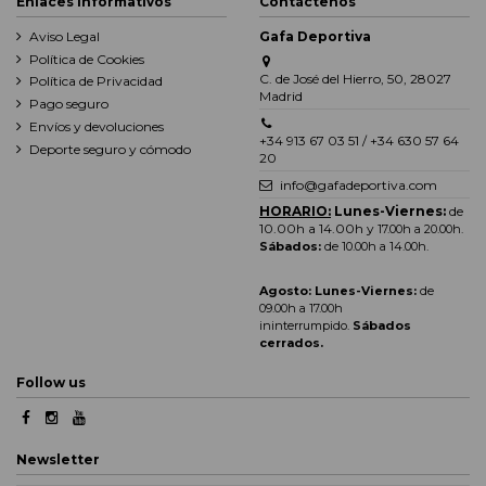
Enlaces informativos
Contáctenos
Aviso Legal
Gafa Deportiva
Política de Cookies
C. de José del Hierro, 50, 28027
Política de Privacidad
Madrid
Pago seguro
Envíos y devoluciones
+34 913 67 03 51 / +34 630 57 64
Deporte seguro y cómodo
20
info@gafadeportiva.com
HORARIO:
Lunes-Viernes:
de
10.00h a 14.00h y
17.00h a 20.00h
.
Sábados:
de 10.00h a 14.00h.
Agosto: Lunes-Viernes:
de
09.00h a 17.00h
ininterrumpido.
Sábados
cerrados.
Follow us
Newsletter