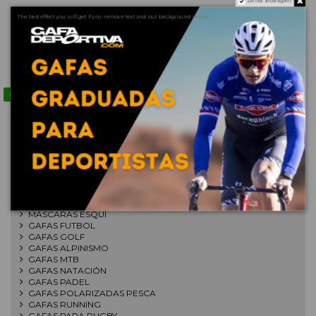
Do not show again.
The best effect you will get if you remove text and put background image
copy of HOLBROOK
copy of RADAR EV PATH
KOKORO/PRIZM BLACK
/ PRIZM ROAD JADE
€111.00
€133.66
€148.00
€178.21
Contact us via WhatsApp
POR DEPORTES
GAFAS BALONCESTO
GAFAS BUCEO
GAFAS CICLISMO
GAFAS CONDUCCIÓN
GAFAS PARA DEPORTES NÁUTICOS
GAFAS SKI
MÁSCARAS ESQUÍ
GAFAS FUTBOL
GAFAS GOLF
GAFAS ALPINISMO
GAFAS MTB
GAFAS NATACIÓN
GAFAS PADEL
GAFAS POLARIZADAS PESCA
GAFAS RUNNING
GAFAS PARA RUGBY