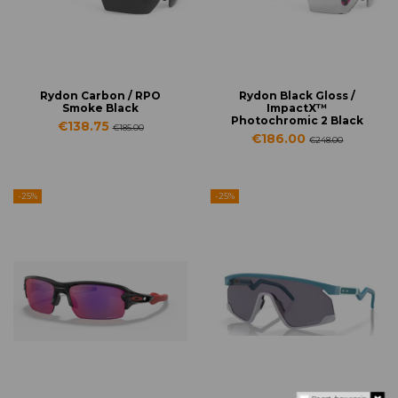
Rydon Carbon / RPO
Rydon Black Gloss /
Smoke Black
ImpactX™
Photochromic 2 Black
€138.75
€185.00
€186.00
€248.00
-25%
-25%