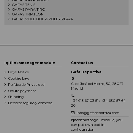
GAFAS TENIS
GAFAS PARA TIRO
GAFAS TRIATLON
GAFAS VOLEIBOL & VOLEY PLAYA
iqitlinksmanager module
Contact us
Legal Notice
Gafa Deportiva
Cookies Law
C. de José del Hierro, 50, 28027
Política de Privacidad
Madrid
Secure payment
Shipping
+34 913 67 03 51 / +34 630 57 64
Deporte seguro y cómodo
20
info@gafadeportiva.com
iqitcontactpage - module, you
can put own text in
configuration