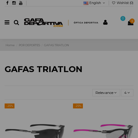
English
Wishlist (
0
)
0
0
Home
POR DEPORTES
GAFAS TRIATLON
GAFAS TRIATLON
Relevance
4
-25%
-25%