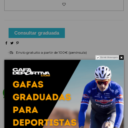
Consultar graduada
Envío gratuito a partir de 100€ (península)
Do not show again.
Tiempo de entrega: 48 horas en productos de stock
Descripción
La ingeniería de Oakley lleva el rendimiento al
siguiente nivel al mismo tiempo que aporta estilo.
Flak 2.0 tiene una montura de tamaño estándar con
mayor cobertura de la lente y cada milímetro de la
lente se ha optimizado con High Definition Optics™
en un diseño duradero aunque ligero a la vez.