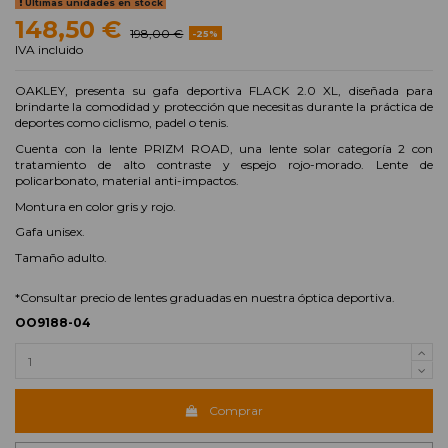
Últimas unidades en stock
148,50 €
198,00 €
-25%
IVA incluido
OAKLEY, presenta su gafa deportiva FLACK 2.0 XL, diseñada para
brindarte la comodidad y protección que necesitas durante la práctica de
deportes como ciclismo, padel o tenis.
Cuenta con la lente PRIZM ROAD, una lente solar categoría 2 con
tratamiento de alto contraste y espejo rojo-morado. Lente de
policarbonato, material anti-impactos.
Montura en color gris y rojo.
Gafa unisex.
Tamaño adulto.
*Consultar precio de lentes graduadas en nuestra óptica deportiva.
OO9188-04
Comprar