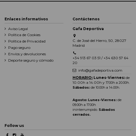
Enlaces informativos
Contáctenos
Aviso Legal
Gafa Deportiva
Política de Cookies
C. de José del Hierro, 50, 28027
Política de Privacidad
Madrid
Pago seguro
Envíos y devoluciones
+34 913 67 03 51 / +34 630 57 64
Deporte seguro y cómodo
20
info@gafadeportiva.com
HORARIO:
Lunes-Viernes:
de
10.00h a 14.00h y
17.00h a 20.00h
.
Sábados:
de 10.00h a 14.00h.
Agosto: Lunes-Viernes:
de
09.00h a 17.00h
ininterrumpido.
Sábados
cerrados.
Follow us