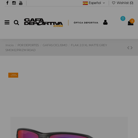
Español
Wishlist (
0
)
0
0
Inicio
POR DEPORTES
GAFAS CICLISMO
FLAK 2.0 XL MATTE GREY
SMOKE/PRIZM ROAD
-25%