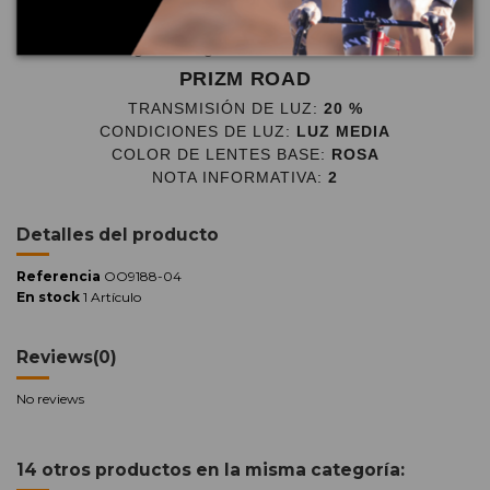
Diseñadas para superar sus límites con la tecnología
patentada XYZ Optics™ para una claridad cristalina y
un agarre seguro de Unobtanium™
PRIZM ROAD
TRANSMISIÓN DE LUZ:
20 %
CONDICIONES DE LUZ:
LUZ MEDIA
COLOR DE LENTES BASE:
ROSA
NOTA INFORMATIVA:
2
Detalles del producto
Referencia
OO9188-04
En stock
1 Artículo
Reviews
(0)
No reviews
14 otros productos en la misma categoría: