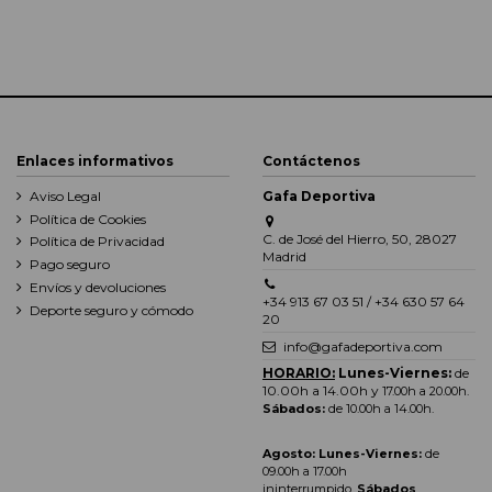
Enlaces informativos
Contáctenos
Aviso Legal
Gafa Deportiva
Política de Cookies
C. de José del Hierro, 50, 28027
Política de Privacidad
Madrid
Pago seguro
Envíos y devoluciones
+34 913 67 03 51 / +34 630 57 64
Deporte seguro y cómodo
20
info@gafadeportiva.com
HORARIO:
Lunes-Viernes:
de
10.00h a 14.00h y
17.00h a 20.00h
.
Sábados:
de 10.00h a 14.00h.
Agosto: Lunes-Viernes:
de
09.00h a 17.00h
ininterrumpido.
Sábados