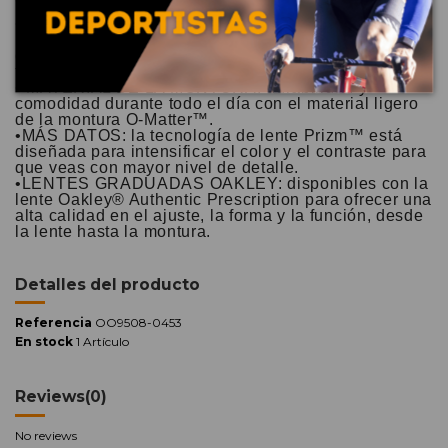
• DISEÑO: cuentan con una montura adecuada para
rostros pequeños. Tienen las mismas proporciones
de lente que la Frogskins original, disponible en un
tamaño más pequeño.
• MATERIAL DE LA MONTURA: durabilidad y
comodidad durante todo el día con el material ligero
de la montura O-Matter™.
•MÁS DATOS: la tecnología de lente Prizm™ está
diseñada para intensificar el color y el contraste para
que veas con mayor nivel de detalle.
•LENTES GRADUADAS OAKLEY: disponibles con la
lente Oakley® Authentic Prescription para ofrecer una
alta calidad en el ajuste, la forma y la función, desde
la lente hasta la montura.
Detalles del producto
Referencia
OO9508-0453
En stock
1 Artículo
Reviews
(0)
No reviews