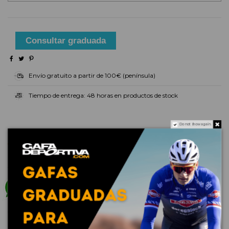
Consultar graduada
Envío gratuito a partir de 100€ (península)
Tiempo de entrega: 48 horas en productos de stock
Do not show again.
Descripción
En la cultura pop, fue una época como ninguna otra.
Ronald Reagan era el presidente de EE. UU.,
Terminator se estrenaba en cines y Run DMC recibía
el disco de oro por su álbum. También fue la época
en la que Oakley creó unas gafas de sol únicas
llamadas Frogskins™. Oakley® resucitó los
materiales originales de los años 80 para darte la
oportunidad de apropiarte de una pieza histórica. Se
ha cambiado el tamaño para brindar un mejor ajuste
a rostros más pequeños.