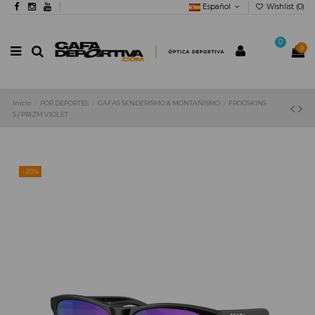
Español
Wishlist (
0
)
0
0
Inicio
POR DEPORTES
GAFAS SENDERISMO & MONTAÑISMO
FROGSKINS
S / PRIZM VIOLET
-25%