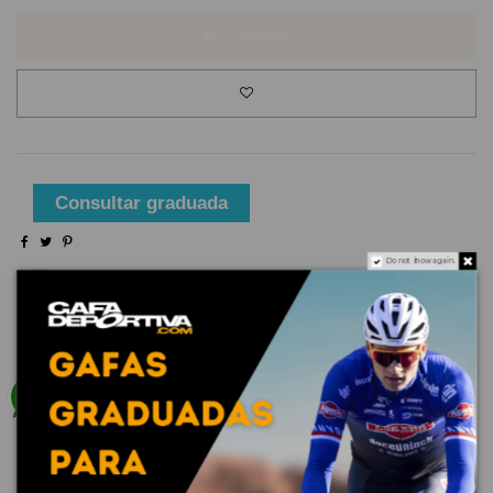
Comprar
Consultar graduada
Do not show again.
Envío gratuito a partir de 100€ (península)
Tiempo de entrega: 48 horas en productos de stock
Descripción
La ingeniería de Oakley lleva el rendimiento al
siguiente nivel al mismo tiempo que aporta estilo.
Flak 2.0 tiene una montura de tamaño estándar con