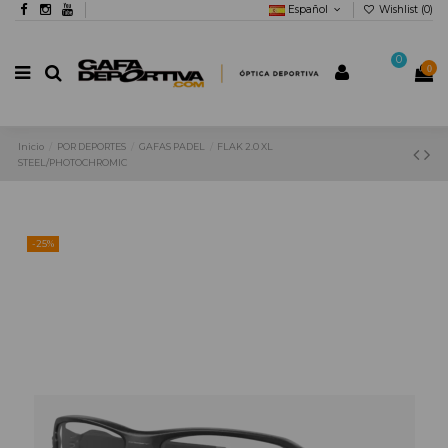
Español
Wishlist (
0
)
0
0
Inicio
POR DEPORTES
GAFAS PADEL
FLAK 2.0 XL
STEEL/PHOTOCHROMIC
-25%