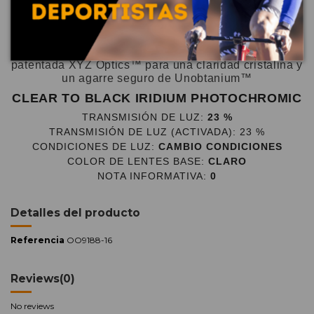
mayor cobertura de la lente y cada milímetro de la
lente se ha optimizado con High Definition Optics™
en un diseño duradero aunque ligero a la vez.
Diseñadas para superar sus límites con la tecnología
patentada XYZ Optics™ para una claridad cristalina y
un agarre seguro de Unobtanium™
CLEAR TO BLACK IRIDIUM PHOTOCHROMIC
TRANSMISIÓN DE LUZ:
23 %
TRANSMISIÓN DE LUZ (ACTIVADA):
23 %
CONDICIONES DE LUZ:
CAMBIO CONDICIONES
COLOR DE LENTES BASE:
CLARO
NOTA INFORMATIVA:
0
Detalles del producto
Referencia
OO9188-16
Reviews
(0)
No reviews