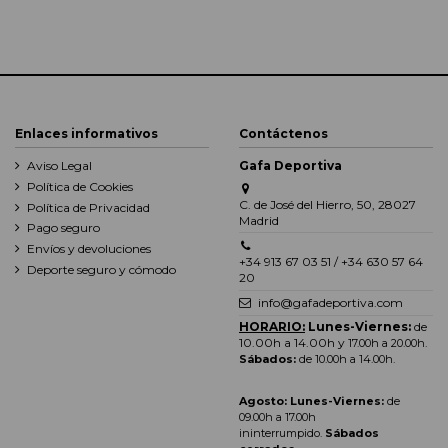
Enlaces informativos
Contáctenos
Aviso Legal
Gafa Deportiva
Política de Cookies
C. de José del Hierro, 50, 28027
Política de Privacidad
Madrid
Pago seguro
Envíos y devoluciones
+34 913 67 03 51 / +34 630 57 64
Deporte seguro y cómodo
20
info@gafadeportiva.com
HORARIO:
Lunes-Viernes:
de
10.00h a 14.00h y
17.00h a 20.00h
.
Sábados:
de 10.00h a 14.00h.
Agosto: Lunes-Viernes:
de
09.00h a 17.00h
ininterrumpido.
Sábados