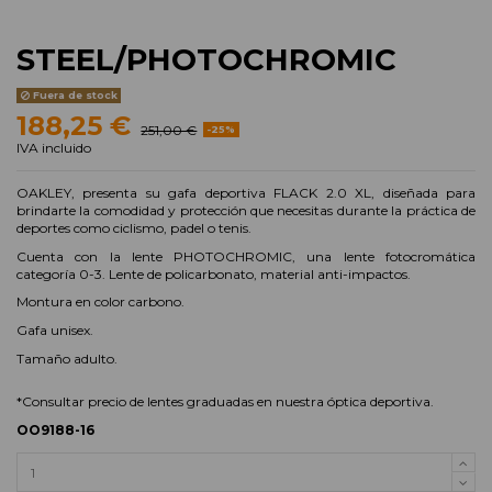
STEEL/PHOTOCHROMIC
Fuera de stock
188,25 €
251,00 €
-25%
IVA incluido
OAKLEY, presenta su gafa deportiva FLACK 2.0 XL, diseñada para
brindarte la comodidad y protección que necesitas durante la práctica de
deportes como ciclismo, padel o tenis.
Cuenta con la lente PHOTOCHROMIC, una lente fotocromática
categoría 0-3. Lente de policarbonato, material anti-impactos.
Montura en color carbono.
Gafa unisex.
Tamaño adulto.
*Consultar precio de lentes graduadas en nuestra óptica deportiva.
OO9188-16