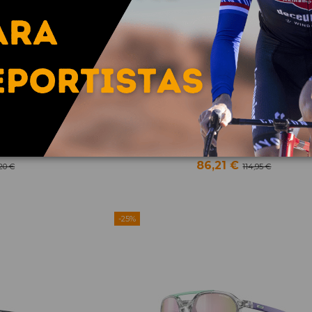
 SAPPHIRE
MONTEROSA 2 / SPECTRON 
86,21 €
,20 €
114,95 €
-25%