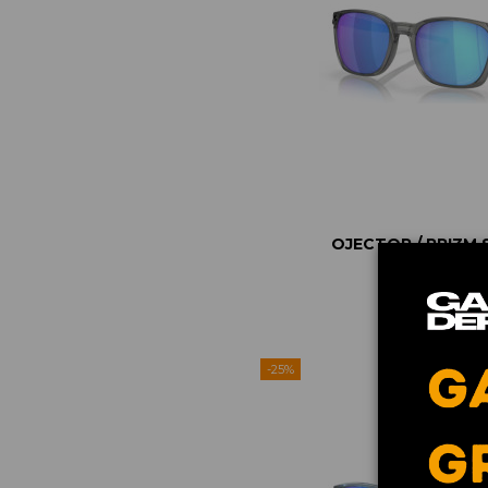
OJECTOR / PRIZM 
POLARIZE
174,89 €
233
-25%