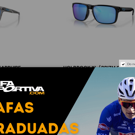
Do n
SAPPHIRE
HOLBROOK XL / PRIZM SAPPHI
D
133,66 €
178,21 €
,19 €
-25%