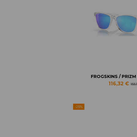
FROGSKINS / PRIZM
116,32 €
155,
-25%