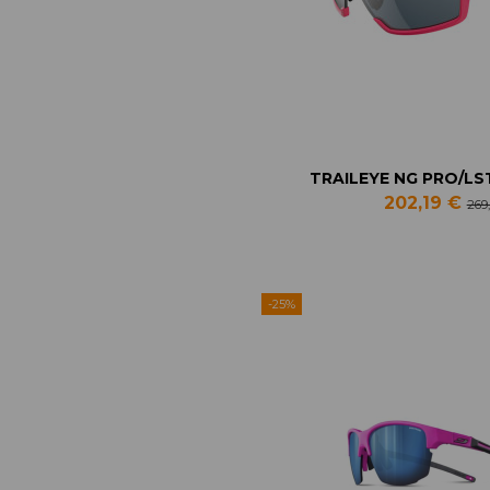
TRAILEYE NG PRO/LST 
202,19 €
269
-25%