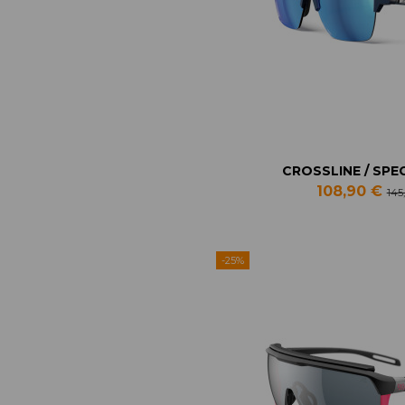
CROSSLINE / SPE
108,90 €
145
-25%