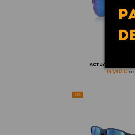
ACTUATOR / PRIZM
141,90 €
189
-25%