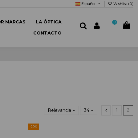
Español
Wishlist (
0
)
OR MARCAS
LA ÓPTICA
0
CONTACTO
Relevancia
34
1
2
-20%