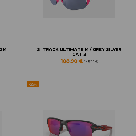
IZM
S´TRACK ULTIMATE M / GREY SILVER
CAT.3
108,90 €
145,20 €
-25%