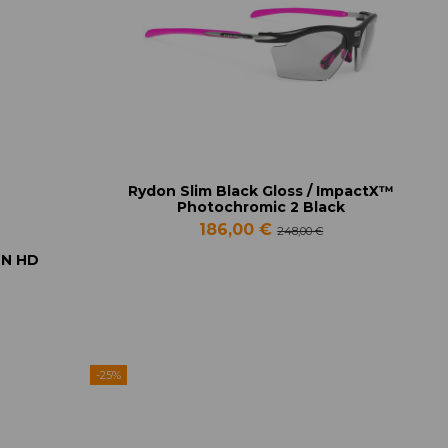
Rydon Slim Black Gloss / ImpactX™
Photochromic 2 Black
186,00 €
248,00 €
ON HD
-25%