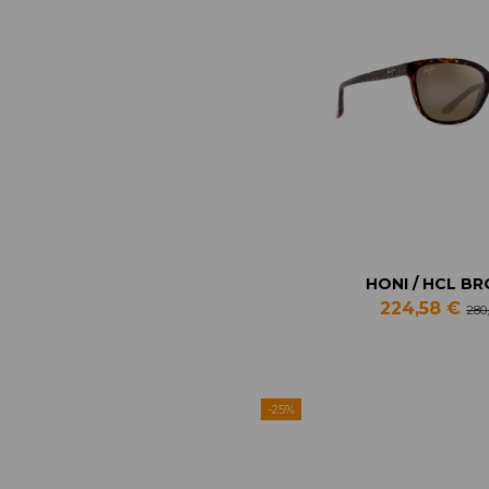
HONI / HCL B
224,58 €
280
-25%