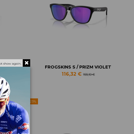
ot show again.
RE
FROGSKINS S / PRIZM VIOLET
116,32 €
155,10 €
-25%