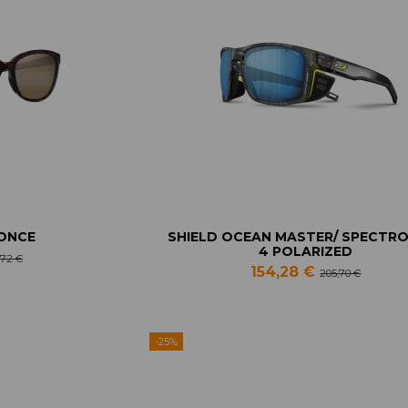
RONCE
SHIELD OCEAN MASTER/ SPECTR
4 POLARIZED
,72 €
154,28 €
205,70 €
-25%