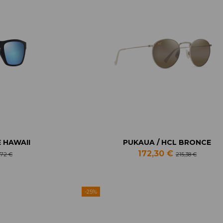
E HAWAII
PUKAUA / HCL BRONCE
172,30 €
,72 €
215,38 €
-25%