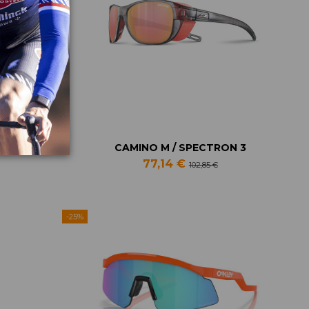
3
CAMINO M / SPECTRON 3
77,14 €
102,85 €
-25%