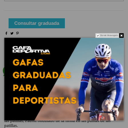
Consultar graduada
Do not show again.
Envío gratuito a partir de 100€ (península)
Tiempo de entrega: 48 horas en productos de stock
Descripción
Gafas de sol polarizadas sin montura Una inspiración
contemporánea extraída de la icónica Ho'okipa, Laulima es ligera
y se adapta al tiempo activo y de ocio al aire libre. Diseñadas con
MauiPure, aportan estilo y funcionalidad a su mundo al aire libre.
Detalles de la montura: Exclusiva tecnología de lente
PolarizedPlus2®, Vista aérea del logotipo de la firma en las
patillas, Slash de la firma en las plaquetas nasales y las puntas de
las patillas, Patrón ondulado de la firma en las puntas de las
patillas.