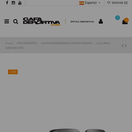
Español
Wishlist (
0
)
0
0
Inicio
POR DEPORTES
GAFAS SENDERISMO & MONTAÑISMO
LAULIMA/
GRIS NEUTRO
-20%